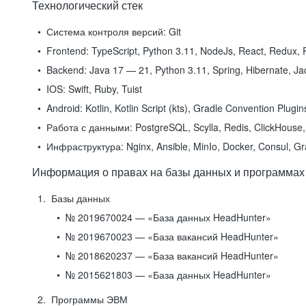
Технологический стек
Система контроля версий:
Git
Frontend:
TypeScript, Python 3.11, NodeJs, React, Redux, R
Backend:
Java 17 — 21, Python 3.11, Spring, Hibernate, Jac
IOS:
Swift, Ruby, Tuist
Android:
Kotlin, Kotlin Script (kts), Gradle Convention Plugi
Работа с данными:
PostgreSQL, Scylla, Redis, ClickHouse, 
Инфраструктура:
Nginx, Ansible, MinIo, Docker, Consul, G
Информация о правах на базы данных и программах
Базы данных
№ 2019670024 — «База данных HeadHunter»
№ 2019670023 — «База вакансий HeadHunter»
№ 2018620237 — «База вакансий HeadHunter»
№ 2015621803 — «База данных HeadHunter»
Программы ЭВМ