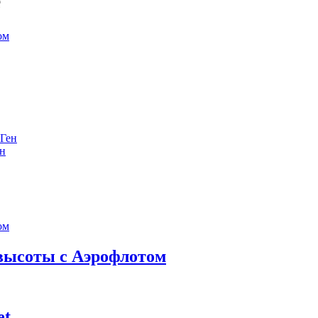
е
ен
 высоты с Аэрофлотом
et