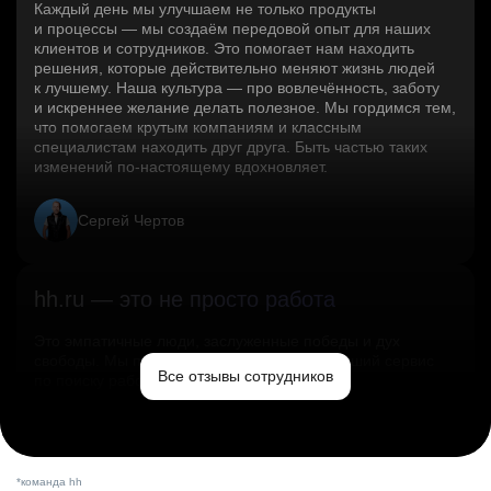
Каждый день мы улучшаем не только продукты
и процессы — мы создаём передовой опыт для наших
клиентов и сотрудников. Это помогает нам находить
решения, которые действительно меняют жизнь людей
к лучшему. Наша культура — про вовлечённость, заботу
и искреннее желание делать полезное. Мы гордимся тем,
что помогаем крутым компаниям и классным
специалистам находить друг друга. Быть частью таких
изменений по‑настоящему вдохновляет.
Сергей Чертов
hh.ru — это не просто работа
Это эмпатичные люди, заслуженные победы и дух
свободы. Мы помогаем миру и создаём лучший сервис
Все отзывы сотрудников
по поиску работы в стране.
Ольга Емельянова
*команда hh