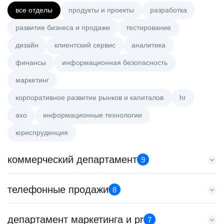
все отделы
продукты и проекты
разработка
развитие бизнеса и продажи
тестирование
дизайн
клиентский сервис
аналитика
финансы
информационная безопасность
маркетинг
корпоративное развитие рынков и капиталов
hr
axo
информационные технологии
юриспруденция
коммерческий департамент
9
Key Account Manager (EdTech)
телефонные продажи
8
HeadHunter::Коммерческий департамент
вчера
Менеджер по продажам B2B
департамент маркетинга и pr
150000 ₽
7