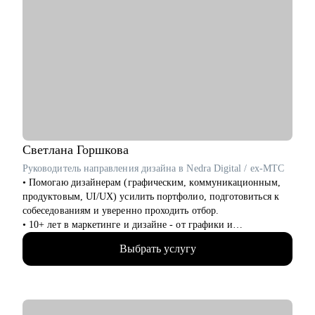
Светлана
Горшкова
Руководитель направления дизайна в Nedra Digital / ex-МТС
• Помогаю дизайнерам (графическим, коммуникационным,
продуктовым, UI/UX) усилить портфолио, подготовиться к
собеседованиям и уверенно проходить отбор.
• 10+ лет в маркетинге и дизайне - от графики и
коммуникаций до продукта
Выбрать услугу
• Разобрала 1000+ портфолио дизайнеров и быстро вижу
сильные и слабые места
• Прошла 100+ собеседований по обе стороны стола
• Работала в телекоме, с товарами повседневного спроса
(FMCG) и нефтегазе - со сложными системами для бизнеса и