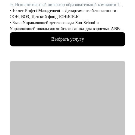
• творческие единицы: графические дизайнеры, моушен-
ex-Исполнительный директор образовательной компании ITEC
дизайнеры, иллюстраторы, режиссеры, операторы, креаторы,
• 10 лет Project Management в Департаменте безопасности
копирайтеры и т.д.
ООН, ВОЗ, Детский фонд ЮНИСЕФ.
• предприниматели в креативных индустриях
• Была Управляющей детского сада Sun School и
Управляющей школы английского языка для взрослых ABBA
Centre.
Выбрать услугу
• Закончила школу в Вашингтоне, США, высшее
лингвистическое образование в ЧГУ, РФ.
• Сейчас учусь в магистратуре МИП на практического
психолога и коуча.
• Создала два собственных бизнес-проекта с 0, вывела в "+" и
продала как готовый успешный бизнес (студия красоты и
школа английского языка для детей и взрослых).
• 10 лет управляла бизнесом в образовательной сфере (Центр
дополнительного образования, частная школа и английский
детский сад)
• Эксперт в области ведения бизнеса в образовательной
сфере.
• Провела 1000+ собеседований.
• Наняла и адаптировала 100+ сотрудников.
С чем помогу: