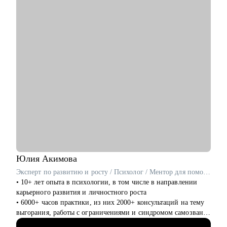
• Подготовиться к интервью, чтобы вы чувствовали себя
уверенно, умели презентовать свой опыт и результаты
• Понять как нанимать людей к себе в команду, мотивировать
и выходить на результат, а также как работать со сложными
кейсами
• Научиться не выгорать и избавиться от синдрома
самозванца
Кому могу помочь:
• IT cпециалистам от junior до senior (project/product/UX/UI
дизайнерам/ тестировщикам/ML разработчикам/frontend
разработчикам/аналитикам)
• Специалистам бэк-офисных функций (hr/ассистенты)
• Руководителям, которые только начинают лидить команду
или тем, кто хочет прокачать скилы в управлении
Юлия
Акимова
Эксперт по развитию и росту / Психолог / Ментор для помогающих профессий
• 10+ лет опыта в психологии, в том числе в направлении
карьерного развития и личностного роста
• 6000+ часов практики, из них 2000+ консультаций на тему
выгорания, работы с ограничениями и синдромом самозванца
• являюсь ментором для психологов и специалистов