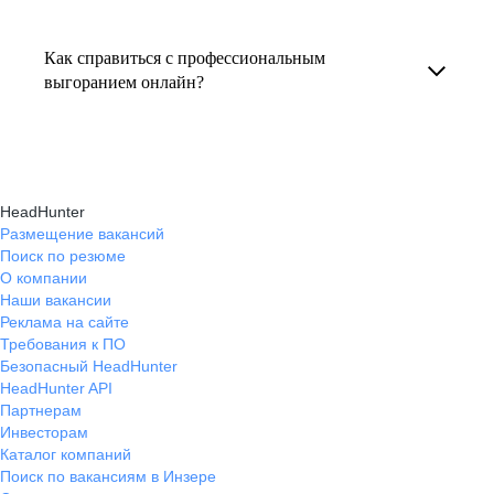
Консультация по выгоранию на работе
индивидуальные консультации онлайн.
текущем месте работы и о том, кому он будет
помогает понять причины эмоционального
полезен, с какими запросами работает.
Как справиться с профессиональным
истощения, разработать персональный план
выгоранием онлайн?
Вы точно найдёте того, кто вам нужен!
восстановления и снова обрести энергию
На платформе hh.ru вы можете получить
и мотивацию в профессиональной
онлайн-консультации экспертов, которые
деятельности.
научат вас эффективно справляться
HeadHunter
с профессиональным выгоранием,
Размещение вакансий
Поиск по резюме
восстанавливать баланс и достигать карьерных
О компании
целей без стресса.
Наши вакансии
Реклама на сайте
Требования к ПО
Безопасный HeadHunter
HeadHunter API
Партнерам
Инвесторам
Каталог компаний
Поиск по вакансиям в Инзере