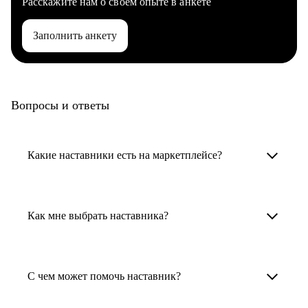
Расскажите нам о своем опыте в анкете
Заполнить анкету
Вопросы и ответы
Какие наставники есть на маркетплейсе?
Карьерные наставники — это HR-
специалисты, карьерные консультанты,
Как мне выбрать наставника?
психологи, резюмерайтеры и менторы.
Умный поиск поможет в три клика выбрать
Менторы работают в ИТ, дизайне, других
наставника для достижения вашей цели.
С чем может помочь наставник?
узкоспециализированных сферах. Они
помогут прокачать навыки, построить