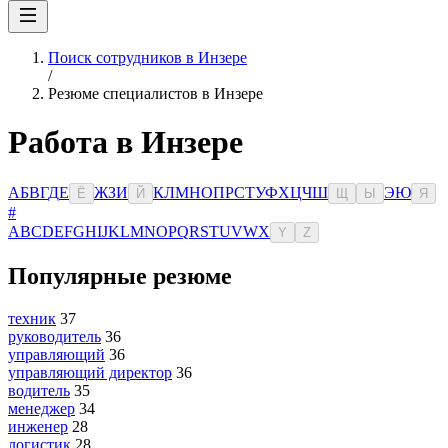
Поиск сотрудников в Инзере
/
Резюме специалистов в Инзере
Работа в Инзере
А
Б
В
Г
Д
Е
Ж
З
И
К
Л
М
Н
О
П
Р
С
Т
У
Ф
Х
Ц
Ч
Ш
Э
Ю
Ё
Й
Щ
Ы
Я
#
A
B
C
D
E
F
G
H
I
J
K
L
M
N
O
P
Q
R
S
T
U
V
W
X
Y
Z
Популярные резюме
техник
37
руководитель
36
управляющий
36
управляющий директор
36
водитель
35
менеджер
34
инженер
28
логистик
28