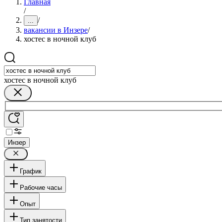
Главная
/
/
...
вакансии в Инзере
/
хостес в ночной клуб
хостес в ночной клуб
Инзер
График
Рабочие часы
Опыт
Тип занятости