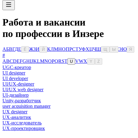
Работа и вакансии
по профессии в Инзере
А
Б
В
Г
Д
Е
Ж
З
И
К
Л
М
Н
О
П
Р
С
Т
У
Ф
Х
Ц
Ч
Ш
Э
Ю
Ё
Й
Щ
Ы
Я
#
A
B
C
D
E
F
G
H
I
J
K
L
M
N
O
P
Q
R
S
T
V
W
X
U
Y
Z
UGC-креатор
UI designer
UI developer
UI/UX-designer
UI/UX web designer
UI-дизайнер
Unity-разработчик
user acquisition manager
UX designer
UX-аналитик
UX-исследователь
UX-проектировщик