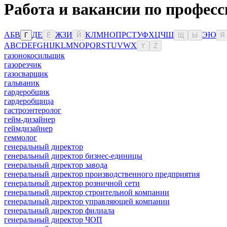
Работа и вакансии по професс
А
Б
В
Д
Е
Ж
З
И
К
Л
М
Н
О
П
Р
С
Т
У
Ф
Х
Ц
Ч
Ш
Э
Ю
Г
Ё
Й
Щ
Ы
Я
A
B
C
D
E
F
G
H
I
J
K
L
M
N
O
P
Q
R
S
T
U
V
W
X
Y
Z
газонокосильщик
газорезчик
газосварщик
гальваник
гардеробщик
гардеробщица
гастроэнтеролог
гейм-дизайнер
геймдизайнер
геммолог
генеральный директор
генеральный директор бизнес-единицы
генеральный директор завода
генеральный директор производственного предприятия
генеральный директор розничной сети
генеральный директор строительной компании
генеральный директор управляющей компании
генеральный директор филиала
генеральный директор ЧОП