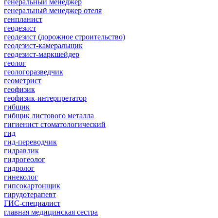
генеральный менеджер
генеральный менеджер отеля
генпланист
геодезист
геодезист (дорожное строительство)
геодезист-камеральщик
геодезист-маркшейдер
геолог
геологоразведчик
геометрист
геофизик
геофизик-интерпретатор
гибщик
гибщик листового металла
гигиенист стоматологический
гид
гид-переводчик
гидравлик
гидрогеолог
гидролог
гинеколог
гипсокартонщик
гирудотерапевт
ГИС-специалист
главная медицинская сестра