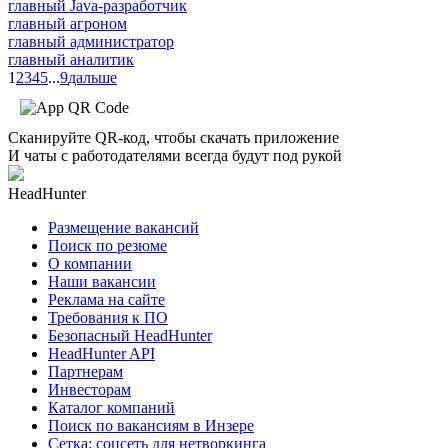
главный Java-разработчик
главный агроном
главный администратор
главный аналитик
1
2
3
4
5
...
9
дальше
Сканируйте QR-код, чтобы скачать приложение
И чаты с работодателями всегда будут под рукой
HeadHunter
Размещение вакансий
Поиск по резюме
О компании
Наши вакансии
Реклама на сайте
Требования к ПО
Безопасный HeadHunter
HeadHunter API
Партнерам
Инвесторам
Каталог компаний
Поиск по вакансиям в Инзере
Сетка: соцсеть для нетворкинга